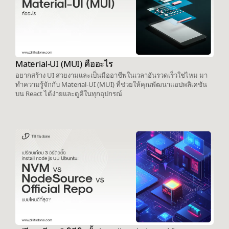
Material-UI (MUI) คืออะไร
อยากสร้าง UI สวยงามและเป็นมืออาชีพในเวลาอันรวดเร็วใช่ไหม มา
ทำความรู้จักกับ Material-UI (MUI) ที่ช่วยให้คุณพัฒนาแอปพลิเคชัน
บน React ได้ง่ายและดูดีในทุกอุปกรณ์