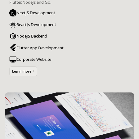
Flutter,NodeJs and Go.
NextJS Development
ReactJs Development
NodeJS Backend
Flutter App Development
Corporate Website
Custom Backoffice
Learn more
Interactive Web App