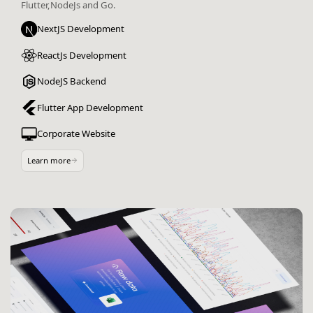
Flutter,NodeJs and Go.
NextJS Development
ReactJs Development
NodeJS Backend
Flutter App Development
Corporate Website
Custom Backoffice
Learn more
Interactive Web App