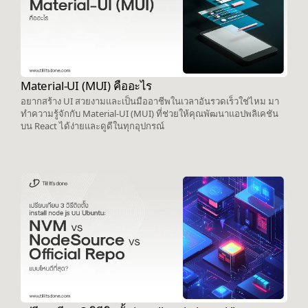
Material-UI (MUI) คืออะไร
อยากสร้าง UI สวยงามและเป็นมืออาชีพในเวลาอันรวดเร็วใช่ไหม มา
ทำความรู้จักกับ Material-UI (MUI) ที่ช่วยให้คุณพัฒนาแอปพลิเคชัน
บน React ได้ง่ายและดูดีในทุกอุปกรณ์