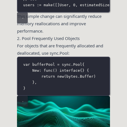
users 
:=
make
([]
User
, 
0
, estimatedSize)
This simple change can significantly reduce
memory reallocations and improve
performance.
2. Pool Frequently Used Objects
For objects that are frequently allocated and
deallocated, use sync.Pool:
var
 bufferPool 
=
sync
.
Pool
{
New: 
func
() 
interface
{} {
return
new
(
bytes
.
Buffer
)
},
}