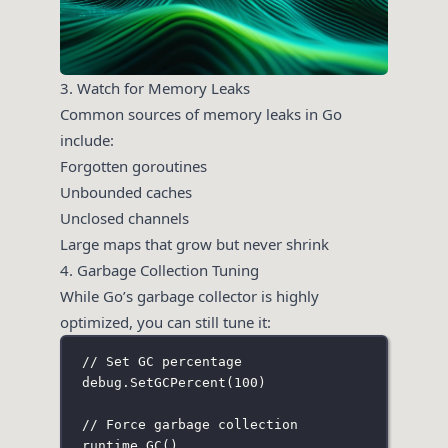
3. Watch for Memory Leaks
Common sources of memory leaks in Go
include:
Forgotten goroutines
Unbounded caches
Unclosed channels
Large maps that grow but never shrink
4. Garbage Collection Tuning
While Go’s garbage collector is highly
optimized, you can still tune it:
// Set GC percentage
debug.
SetGCPercent
(
100
)
// Force garbage collection
runtime.
GC
()