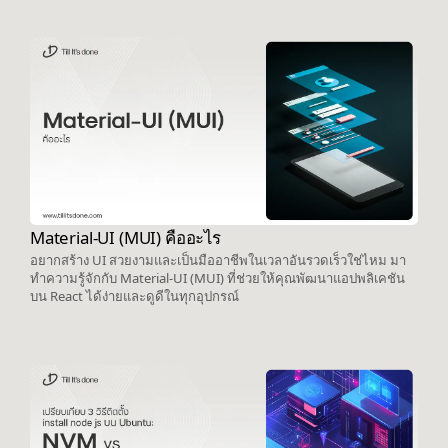
Material-UI (MUI) คืออะไร
อยากสร้าง UI สวยงามและเป็นมืออาชีพในเวลาอันรวดเร็วใช่ไหม มา
ทำความรู้จักกับ Material-UI (MUI) ที่ช่วยให้คุณพัฒนาแอปพลิเคชัน
บน React ได้ง่ายและดูดีในทุกอุปกรณ์