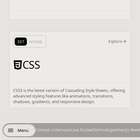
Explore
337
Articles
CSS
CSS3 is the latest version of Cascading Style Sheets, offering
advanced styling features like animations, transitions,
shadows, gradients, and responsive design.
Contact Us
Services
Case Studies
Technologies
NextJs deve
Menu