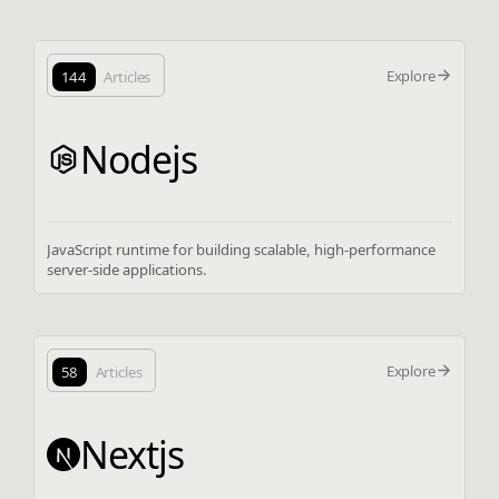
Explore
144
Articles
Nodejs
JavaScript runtime for building scalable, high-performance
server-side applications.
Explore
58
Articles
Nextjs