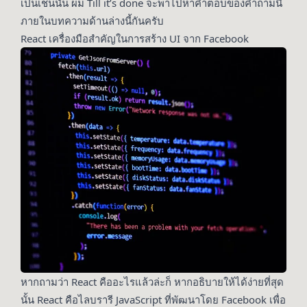
เป็นเช่นนั้น ผม Till it’s done จะพาไปหาคำตอบของคำถามนี้
ภายในบทความด้านล่างนี้กันครับ
React เครื่องมือสำคัญในการสร้าง UI จาก Facebook
หากถามว่า React คืออะไรแล้วล่ะก็ หากอธิบายให้ได้ง่ายที่สุด
นั้น React คือไลบรารี JavaScript ที่พัฒนาโดย Facebook เพื่อ