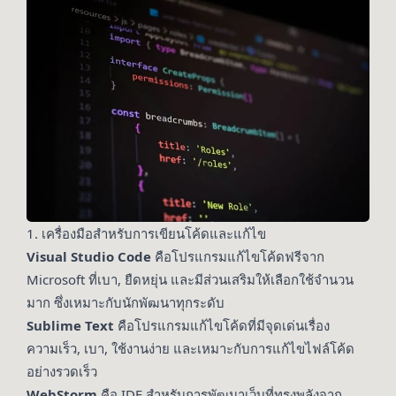
1. เครื่องมือสำหรับการเขียนโค้ดและแก้ไข
Visual Studio Code
คือโปรแกรมแก้ไขโค้ดฟรีจาก
Microsoft ที่เบา, ยืดหยุ่น และมีส่วนเสริมให้เลือกใช้จำนวน
มาก ซึ่งเหมาะกับนักพัฒนาทุกระดับ
Sublime Text
คือโปรแกรมแก้ไขโค้ดที่มีจุดเด่นเรื่อง
ความเร็ว, เบา, ใช้งานง่าย และเหมาะกับการแก้ไขไฟล์โค้ด
อย่างรวดเร็ว
WebStorm
คือ IDE สำหรับการพัฒนาเว็บที่ทรงพลังจาก