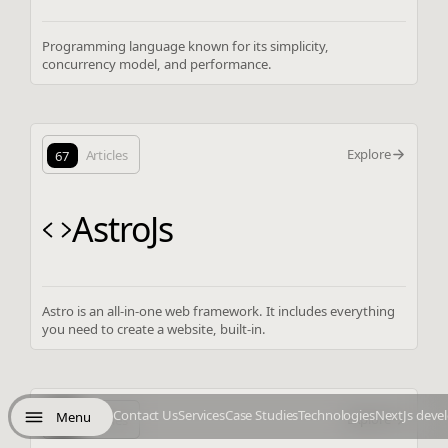
Programming language known for its simplicity,
concurrency model, and performance.
Explore
67
Articles
AstroJs
Astro is an all-in-one web framework. It includes everything
you need to create a website, built-in.
Contact Us
Services
Case Studies
Technologies
NextJs deve
Menu
Explore
38
Articles