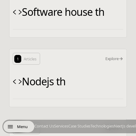
Software house th
Explore
1
Articles
Nodejs th
Contact Us
Services
Case Studies
Technologies
NextJs deve
Menu
Explore
1
Articles