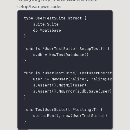
setup/teardown code:
type
UserTestSuite
struct
 {
suite
.
Suite
db 
*
Database
}
func
 (
s 
*
UserTestSuite
) 
SetupTest
() {
s.db 
=
NewTestDatabase
()
}
func
 (
s 
*
UserTestSuite
) 
TestUserOperations
() 
user 
:=
NewUser
(
"
Alice
"
, 
"
alice@example.c
s.
Assert
().
NotNil
(user)
s.
Assert
().
NoError
(s.db.
Save
(user))
}
func
TestUserSuite
(
t
*
testing
.
T
) {
suite.
Run
(t, 
new
(
UserTestSuite
))
}