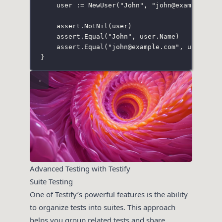
user 
:=
NewUser
(
"
John
"
, 
"
john@example.com
assert.
NotNil
(user)
assert.
Equal
(
"
John
"
, user.Name)
assert.
Equal
(
"
john@example.com
"
, user.Ema
}
Advanced Testing with Testify
Suite Testing
One of Testify’s powerful features is the ability
to organize tests into suites. This approach
helps you group related tests and share