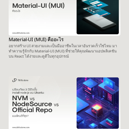
Material-UI (MUI) คืออะไร
อยากสร้าง UI สวยงามและเป็นมืออาชีพในเวลาอันรวดเร็วใช่ไหม มา
ทำความรู้จักกับ Material-UI (MUI) ที่ช่วยให้คุณพัฒนาแอปพลิเคชัน
บน React ได้ง่ายและดูดีในทุกอุปกรณ์