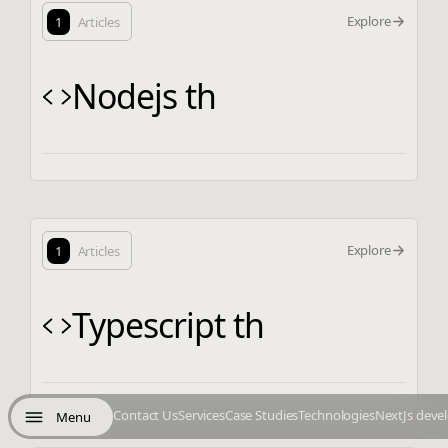
Explore
1
Articles
Nodejs th
Explore
1
Articles
Typescript th
Contact Us
Services
Case Studies
Technologies
NextJs deve
Menu