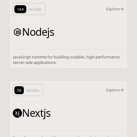
Explore
144
Articles
Nodejs
JavaScript runtime for building scalable, high-performance
server-side applications.
Explore
58
Articles
Nextjs