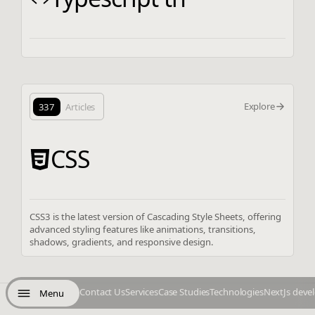
Explore
337
Articles
CSS
CSS3 is the latest version of Cascading Style Sheets, offering
advanced styling features like animations, transitions,
shadows, gradients, and responsive design.
Contact Us
Services
Case Studies
Technologies
NextJs deve
Menu