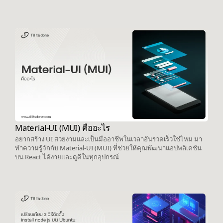
Material-UI (MUI) คืออะไร
อยากสร้าง UI สวยงามและเป็นมืออาชีพในเวลาอันรวดเร็วใช่ไหม มา
ทำความรู้จักกับ Material-UI (MUI) ที่ช่วยให้คุณพัฒนาแอปพลิเคชัน
บน React ได้ง่ายและดูดีในทุกอุปกรณ์