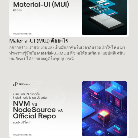
Material-UI (MUI) คืออะไร
อยากสร้าง UI สวยงามและเป็นมืออาชีพในเวลาอันรวดเร็วใช่ไหม มา
ทำความรู้จักกับ Material-UI (MUI) ที่ช่วยให้คุณพัฒนาแอปพลิเคชัน
บน React ได้ง่ายและดูดีในทุกอุปกรณ์