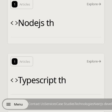
Explore
1
Articles
Nodejs th
Explore
1
Articles
Typescript th
Contact Us
Services
Case Studies
Technologies
NextJs deve
Menu