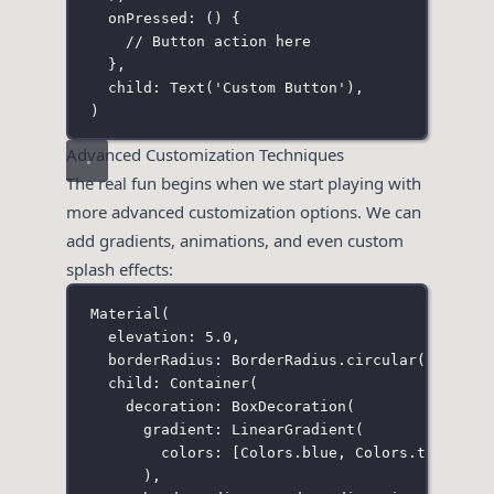
onPressed
:
 () {
// Button action here
},
child
:
Text
(
'Custom Button'
),
)
Advanced Customization Techniques
The real fun begins when we start playing with
more advanced customization options. We can
add gradients, animations, and even custom
splash effects:
Material
(
elevation
:
5.0
,
borderRadius
:
BorderRadius
.
circular
(
30.0
),
child
:
Container
(
decoration
:
BoxDecoration
(
gradient
:
LinearGradient
(
colors
:
 [
Colors
.blue, 
Colors
.teal],
),