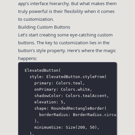
app’s interface hierarchy. But what makes them
truly powerful is their flexibility when it comes
to customization.
Building Custom Buttons
Let’s start creating some eye-catching custom
buttons. The key to customization lies in the
button’s style property. Here’s where the magic
happens:
ElevatedButton
(
style
:
ElevatedButton
.
styleFrom
(
primary
:
Colors
.teal,
onPrimary
:
Colors
.white,
shadowColor
:
Colors
.tealAccent,
elevation
:
5
,
shape
:
RoundedRectangleBorder
(
borderRadius
:
BorderRadius
.
circular
(
32.
),
minimumSize
:
Size
(
200
, 
50
),
),