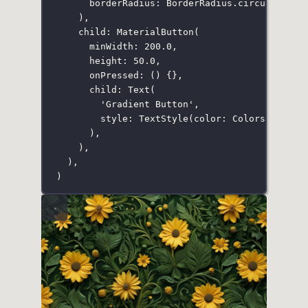
borderRadius
:
BorderRadius
.
circular
(
30.
),
child
:
MaterialButton
(
minWidth
:
200.0
,
height
:
50.0
,
onPressed
:
 () {},
child
:
Text
(
'Gradient Button'
,
style
:
TextStyle
(color
:
Colors
.white)
),
),
),
)