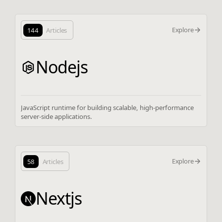
Explore
144
Articles
Nodejs
JavaScript runtime for building scalable, high-performance
server-side applications.
Explore
58
Articles
Nextjs