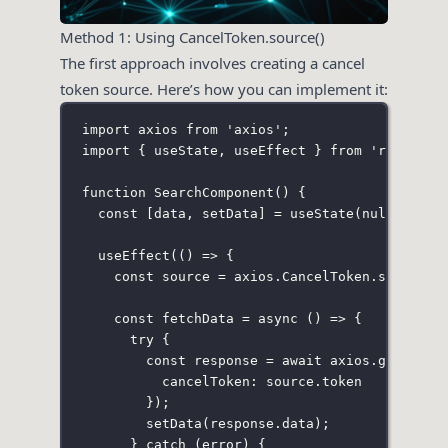
Method 1: Using CancelToken.source()
The first approach involves creating a cancel
token source. Here’s how you can implement it:
import
 axios 
from
'
axios
'
;
import
 { useState, useEffect } 
from
'
react
'
;
function
SearchComponent
() {
const
 [data, setData] 
=
useState
(
null
);
useEffect
(() 
=>
 {
const
 source 
=
 axios.CancelToken.
source
()
const
fetchData
=
async
 () 
=>
 {
try
 {
const
 response 
=
await
 axios.
get
(
'
/ap
cancelToken
:
 source.token
});
setData
(response.data);
} 
catch
 (error) {