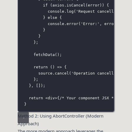
if
 (axios.
isCancel
(error)) {
console.
log
(
'
Request cancelled:
'
, e
} 
else
 {
console.
error
(
'
Error:
'
, error);
}
}
};
fetchData
();
return
 () 
=>
 {
source.
cancel
(
'
Operation cancelled by t
};
}, []);
return
 <
div
>
{
/* Your component JSX */
}
</
div
}
Method 2: Using AbortController (Modern
Approach)
The more modern approach leverages the