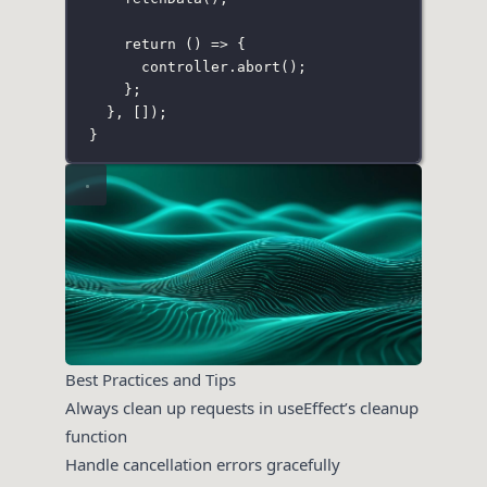
return
 () 
=>
 {
controller.
abort
();
};
}, []);
}
Best Practices and Tips
Always clean up requests in useEffect’s cleanup
function
Handle cancellation errors gracefully