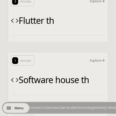
Explore
3
Articles
Flutter th
Explore
1
Articles
Software house th
Contact Us
Services
Case Studies
Technologies
NextJs deve
Menu