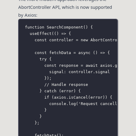
AbortController API, which is now supported
by Axios:
function
SearchComponent
() {
useEffect
(() 
=>
 {
const
 controller 
=
new
AbortController
();
const
fetchData
=
async
 () 
=>
 {
try
 {
const
 response 
=
await
 axios.
get
(
'
/ap
signal
:
 controller.signal
});
// Handle response
} 
catch
 (error) {
if
 (axios.
isCancel
(error)) {
console.
log
(
'
Request cancelled
'
);
}
}
};
fetchData
();