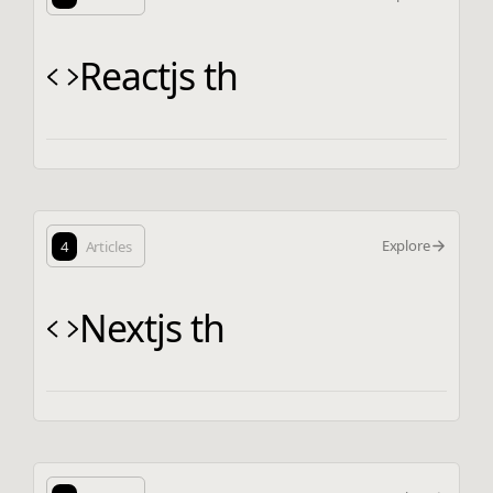
Reactjs th
Explore
4
Articles
Nextjs th