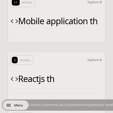
Explore
11
Articles
Mobile application th
Explore
5
Articles
Reactjs th
Contact Us
Services
Case Studies
Technologies
NextJs deve
Menu