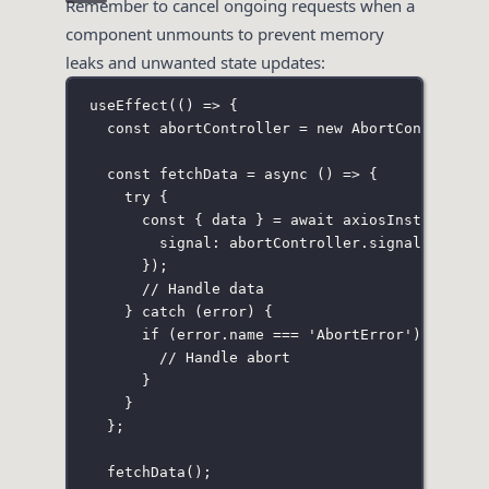
Remember to cancel ongoing requests when a
component unmounts to prevent memory
leaks and unwanted state updates:
useEffect
(() 
=>
 {
const
 abortController 
=
new
AbortController
const
fetchData
=
async
 () 
=>
 {
try
 {
const
 { data } 
=
await
 axiosInstance.
ge
signal
:
 abortController.signal
});
// Handle data
} 
catch
 (error) {
if
 (error.name 
===
'
AbortError
'
) {
// Handle abort
}
}
};
fetchData
();