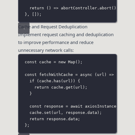
return
 () 
=>
 abortController.
abort
();
}, []);
Cache and Request Deduplication
Implement request caching and deduplication
to improve performance and reduce
unnecessary network calls:
const
 cache 
=
new
Map
();
const
fetchWithCache
=
async
 (
url
) 
=>
 {
if
 (cache.
has
(url)) {
return
 cache.
get
(url);
}
const
 response 
=
await
 axiosInstance.
get
(ur
cache.
set
(url, response.data);
return
 response.data;
};