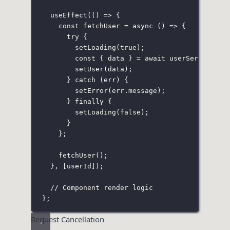
useEffect
(() 
=>
 {
const
fetchUser
=
async
 () 
=>
 {
try
 {
setLoading
(
true
);
const
 { data } 
=
await
 userService.
ge
setUser
(data);
} 
catch
 (err) {
setError
(err.message);
} 
finally
 {
setLoading
(
false
);
}
};
fetchUser
();
}, [userId]);
// Component render logic
};
Request Cancellation