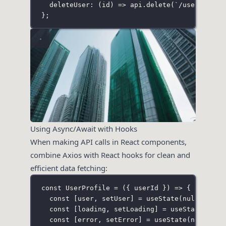
deleteUser
:
 (
id
) 
=>
 api.
delete
(
`/users/
${
id
};
Using Async/Await with Hooks
When making API calls in React components,
combine Axios with React hooks for clean and
efficient data fetching:
const
UserProfile
=
 ({ 
userId
 }) 
=>
 {
const
 [user, setUser] 
=
useState
(
null
);
const
 [loading, setLoading] 
=
useState
(
fals
const
 [error, setError] 
=
useState
(
null
);