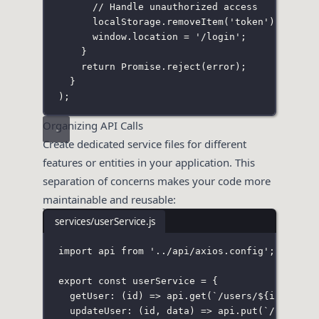
// Handle unauthorized access
localStorage.
removeItem
(
'
token
'
);
window.location 
=
'
/login
'
;
}
return
Promise
.
reject
(error);
}
);
Organizing API Calls
Create dedicated service files for different
features or entities in your application. This
separation of concerns makes your code more
maintainable and reusable:
services/userService.js
import
 api 
from
'
../api/axios.config
'
;
export
const
 userService 
=
 {
getUser
:
 (
id
) 
=>
 api.
get
(
`/users/
${
id
}
`
),
updateUser
:
 (
id
, 
data
) 
=>
 api.
put
(
`/users/
$