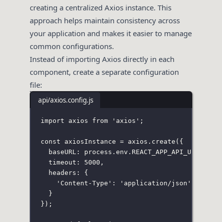
creating a centralized Axios instance. This
approach helps maintain consistency across
your application and makes it easier to manage
common configurations.
Instead of importing Axios directly in each
component, create a separate configuration
file:
api/axios.config.js
import
 axios 
from
'
axios
'
;
const
 axiosInstance 
=
 axios.
create
({
baseURL
:
 process.env.
REACT_APP_API_URL
,
timeout
:
5000
,
headers
:
 {
'
Content-Type
'
:
'
application/json
'
}
});