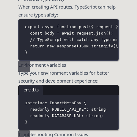
When creating API routes, TypeScript can help
ensure type safety:
export
async
function
post
({ 
request
 }
:
APICo
const
 body 
=
await
 request.
json
();
// TypeScript will catch any type mismatche
return
new
Response
(
JSON
.
stringify
({ succes
}
Environment Variables
Type your environment variables for better
security and development experience:
env.d.ts
interface
ImportMetaEnv
 {
readonly
 PUBLIC_API_KEY
:
string
;
readonly
 DATABASE_URL
:
string
;
}
Troubleshooting Common Issues