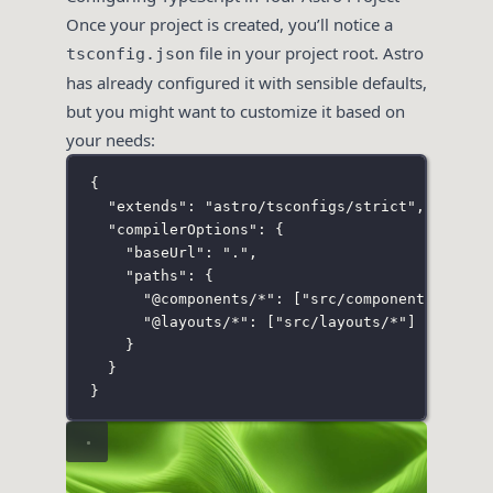
Once your project is created, you’ll notice a
file in your project root. Astro
tsconfig.json
has already configured it with sensible defaults,
but you might want to customize it based on
your needs:
{
"
extends
"
:
"
astro/tsconfigs/strict
"
,
"
compilerOptions
"
:
 {
"
baseUrl
"
:
"
.
"
,
"
paths
"
:
 {
"
@components/*
"
:
 [
"
src/components/*
"
],
"
@layouts/*
"
:
 [
"
src/layouts/*
"
]
}
}
}