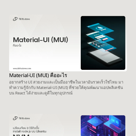
Material-UI (MUI) คืออะไร
อยากสร้าง UI สวยงามและเป็นมืออาชีพในเวลาอันรวดเร็วใช่ไหม มา
ทำความรู้จักกับ Material-UI (MUI) ที่ช่วยให้คุณพัฒนาแอปพลิเคชัน
บน React ได้ง่ายและดูดีในทุกอุปกรณ์