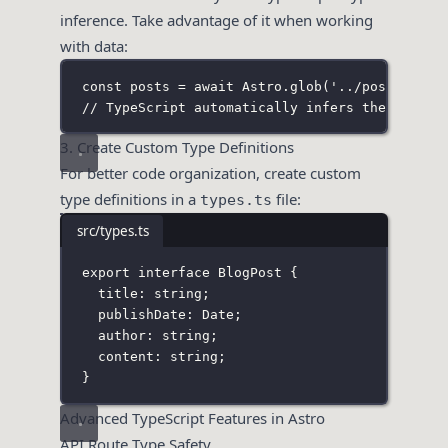
inference. Take advantage of it when working
with data:
const
 posts 
=
await
 Astro.
glob
(
'
../posts/*.md
// TypeScript automatically infers the correc
3. Create Custom Type Definitions
For better code organization, create custom
type definitions in a
file:
types.ts
src/types.ts
export
interface
BlogPost
 {
title
:
string
;
publishDate
:
Date
;
author
:
string
;
content
:
string
;
}
Advanced TypeScript Features in Astro
API Route Type Safety