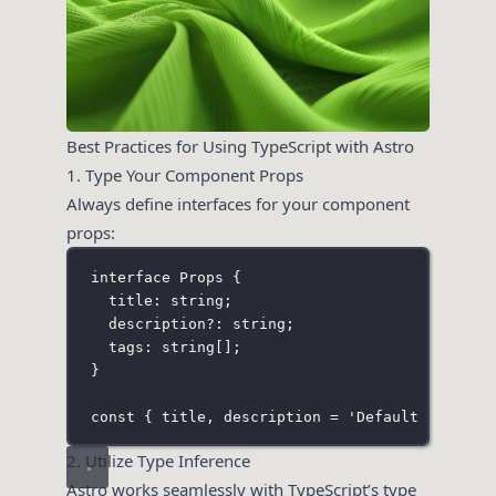
Best Practices for Using TypeScript with Astro
1. Type Your Component Props
Always define interfaces for your component
props:
interface
Props
 {
title
:
string
;
description
?:
string
;
tags
:
string
[];
}
const
 { title, description 
=
'
Default descrip
2. Utilize Type Inference
Astro works seamlessly with TypeScript’s type