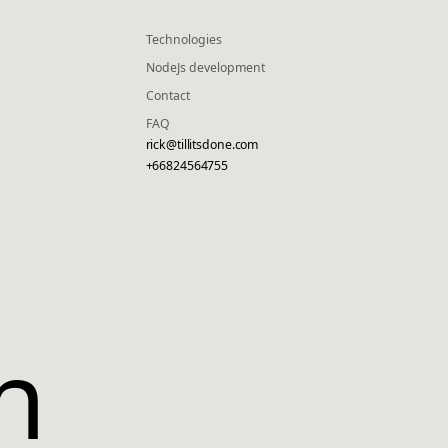
Technologies
NodeJs development
Contact
FAQ
rick@tillitsdone.com
+66824564755
h