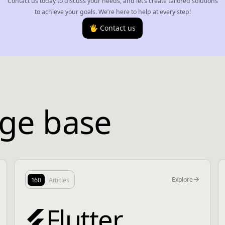
Contact us today to discuss your needs, and let’s create tailored solutions
to achieve your goals. We’re here to help at every step!
🖐️ Contact us
ge base
Explore
160
Articles
Flutter