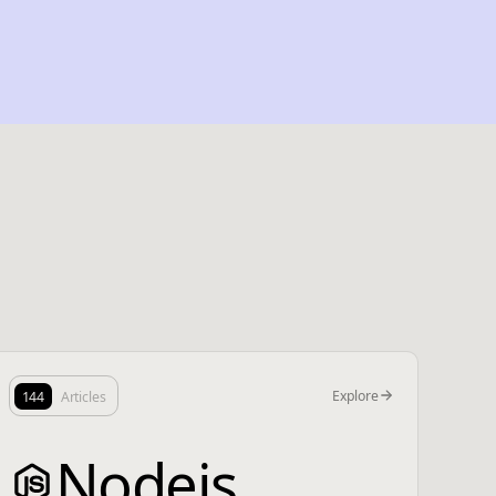
Explore
144
Articles
Nodejs