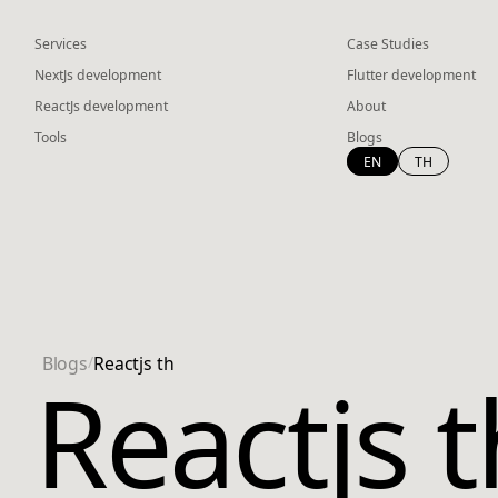
Services
Case Studies
NextJs development
Flutter development
ReactJs development
About
Tools
Blogs
EN
TH
Blogs
/
Reactjs th
Reactjs t