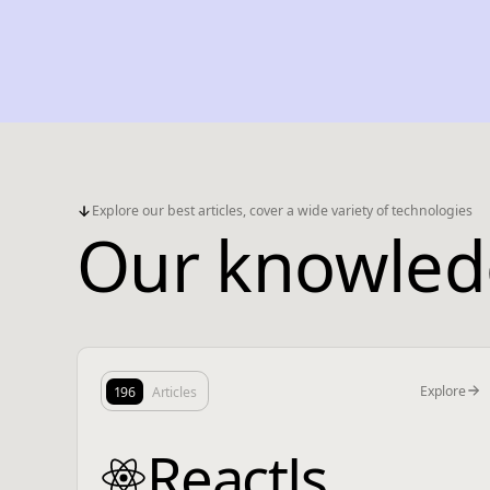
Explore our best articles, cover a wide variety of technologies
Our knowled
Explore
196
Articles
ReactJs