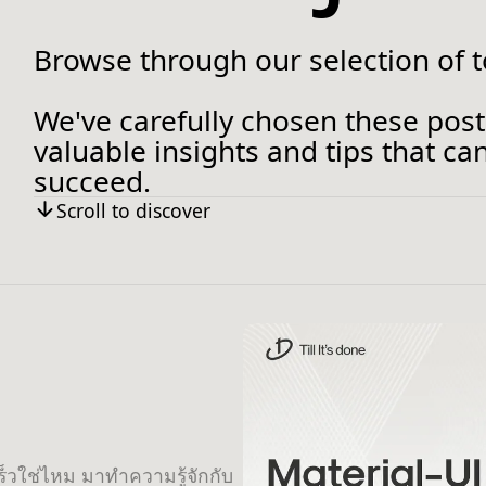
Browse through our selection of to
We've carefully chosen these post
valuable insights and tips that c
succeed.
Scroll to discover
็วใช่ไหม มาทำความรู้จักกับ