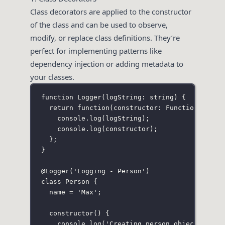
Class decorators are applied to the constructor
of the class and can be used to observe,
modify, or replace class definitions. They’re
perfect for implementing patterns like
dependency injection or adding metadata to
your classes.
function
Logger
(
logString
:
string
) {
return
function
(
constructor
:
Function
) {
console.
log
(logString);
console.
log
(constructor);
};
}
@
Logger
(
'
Logging - Person
'
)
class
Person
 {
name 
=
'
Max
'
;
constructor
() {
console.
log
(
'
Creating person object...
'
);