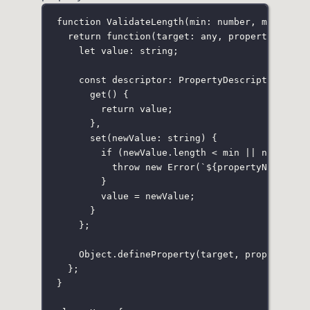
function
ValidateLength
(
min
:
number
, 
max
:
num
return
function
(
target
:
any
, 
propertyName
:
let
 value
:
string
;
const
 descriptor
:
PropertyDescriptor
=
 {
get
() {
return
 value;
},
set
(
newValue
:
string
) {
if
 (newValue.length 
<
 min 
||
 newValue
throw
new
Error
(
`
${
propertyName
}
 mu
}
value 
=
 newValue;
}
};
Object.
defineProperty
(target, propertyNam
};
}