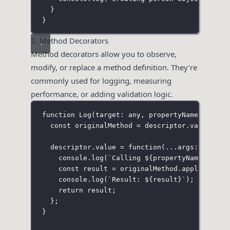
}
}
2. Method Decorators
Method decorators allow you to observe,
modify, or replace a method definition. They’re
commonly used for logging, measuring
performance, or adding validation logic.
function
Log
(
target
:
any
, 
propertyName
:
strin
const
 originalMethod 
=
 descriptor.value;
descriptor.
value
=
function
(
...
args
:
any
[])
console.
log
(
`Calling 
${
propertyName
}
 with
const
 result 
=
 originalMethod.
apply
(
this
,
console.
log
(
`Result: 
${
result
}
`
);
return
 result;
};
}