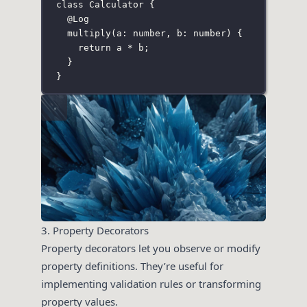
class
Calculator
 {
@
Log
multiply
(
a
:
number
, 
b
:
number
) {
return
 a 
*
 b;
}
}
3. Property Decorators
Property decorators let you observe or modify
property definitions. They’re useful for
implementing validation rules or transforming
property values.