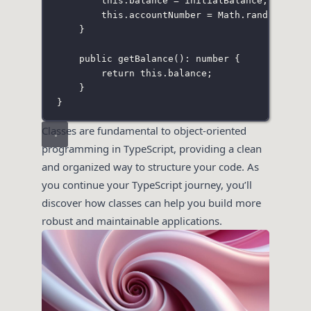
this
.balance 
=
 initialBalance;
this
.accountNumber 
=
 Math.
random
().
to
}
public
getBalance
()
:
number
 {
return
this
.balance;
}
}
Classes are fundamental to object-oriented
programming in TypeScript, providing a clean
and organized way to structure your code. As
you continue your TypeScript journey, you’ll
discover how classes can help you build more
robust and maintainable applications.