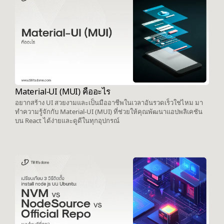
Material-UI (MUI) คืออะไร
อยากสร้าง UI สวยงามและเป็นมืออาชีพในเวลาอันรวดเร็วใช่ไหม มา
ทำความรู้จักกับ Material-UI (MUI) ที่ช่วยให้คุณพัฒนาแอปพลิเคชัน
บน React ได้ง่ายและดูดีในทุกอุปกรณ์