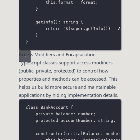
this
.format 
=
 format;
}
getInfo
()
:
string
 {
return
`
${
super
.
getInfo
()
}
 - Availabl
}
}
Access Modifiers and Encapsulation
TypeScript classes support access modifiers
(public, private, protected) to control how
properties and methods can be accessed. This
helps us build more secure and maintainable
applications by hiding implementation details.
class
BankAccount
 {
private
 balance
:
number
;
protected
 accountNumber
:
string
;
constructor
(
initialBalance
:
number
) {