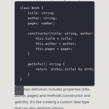
class
Book
 {
title
:
string
;
author
:
string
;
pages
:
number
;
constructor
(
title
:
string
, 
author
:
string
this
.title 
=
 title;
this
.author 
=
 author;
this
.pages 
=
 pages;
}
getInfo
()
:
string
 {
return
`
${
this
.title
}
 by 
${
this
.autho
}
}
This class definition includes properties (title,
author, pages) and methods (constructor and
getInfo). It’s like creating a custom data type
that can also perform actions.