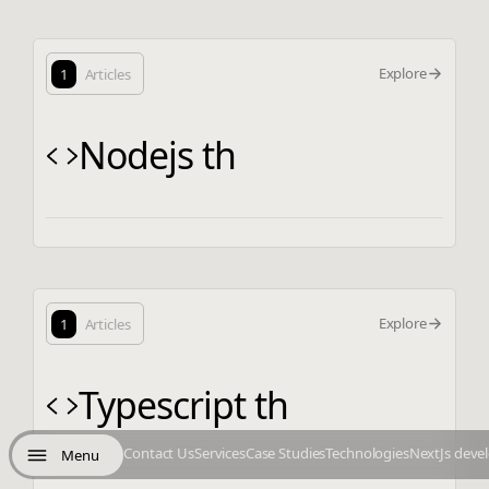
Explore
1
Articles
Nodejs th
Explore
1
Articles
Typescript th
Contact Us
Services
Case Studies
Technologies
NextJs deve
Menu