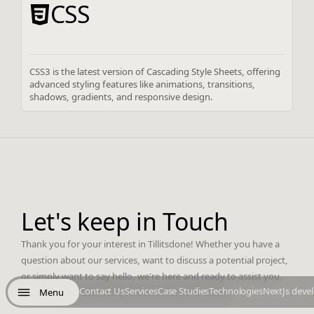
CSS
CSS3 is the latest version of Cascading Style Sheets, offering
advanced styling features like animations, transitions,
shadows, gradients, and responsive design.
Let's keep in Touch
Thank you for your interest in Tillitsdone! Whether you have a
question about our services, want to discuss a potential project,
or simply want to say hello, we're here and ready to assist you.
Contact Us
Services
Case Studies
Technologies
NextJs deve
Menu
We'll be right here with you every step of the way.