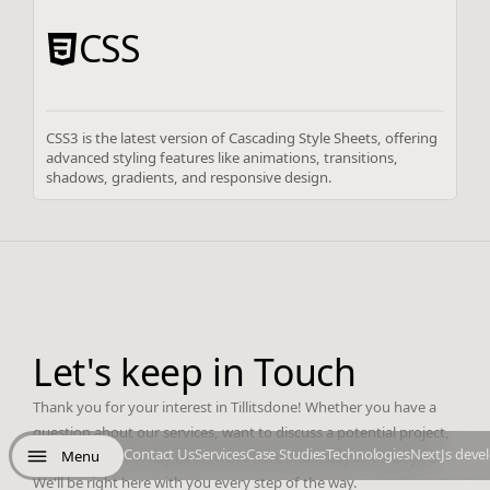
CSS
CSS3 is the latest version of Cascading Style Sheets, offering
advanced styling features like animations, transitions,
shadows, gradients, and responsive design.
Let's keep in Touch
Thank you for your interest in Tillitsdone! Whether you have a
question about our services, want to discuss a potential project,
Contact Us
Services
Case Studies
Technologies
NextJs deve
Menu
or simply want to say hello, we're here and ready to assist you.
We'll be right here with you every step of the way.