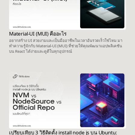
Material-UI (MUI) คืออะไร
อยากสร้าง UI สวยงามและเป็นมืออาชีพในเวลาอันรวดเร็วใช่ไหม มา
ทำความรู้จักกับ Material-UI (MUI) ที่ช่วยให้คุณพัฒนาแอปพลิเคชัน
บน React ได้ง่ายและดูดีในทุกอุปกรณ์
เปรียบเทียบ 3 วิธีติดตั้ง install node js บน Ubuntu: