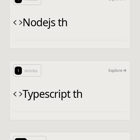
Nodejs th
Explore
1
Articles
Typescript th