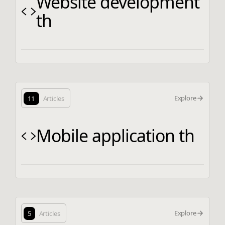
Website development
th
Explore
11
Articles
Mobile application th
Explore
5
Articles