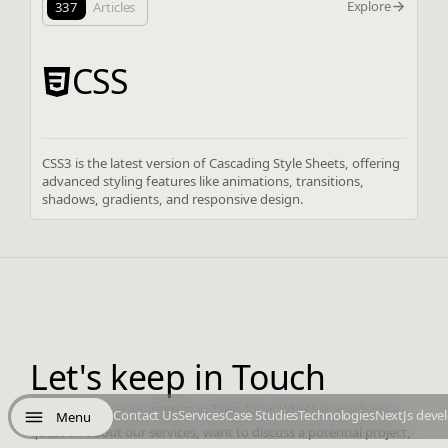
Explore
337
Articles
CSS
CSS3 is the latest version of Cascading Style Sheets, offering
advanced styling features like animations, transitions,
shadows, gradients, and responsive design.
Let's keep in Touch
Thank you for your interest in Tillitsdone! Whether you have a
Contact Us
Services
Case Studies
Technologies
NextJs deve
Menu
question about our services, want to discuss a potential project,