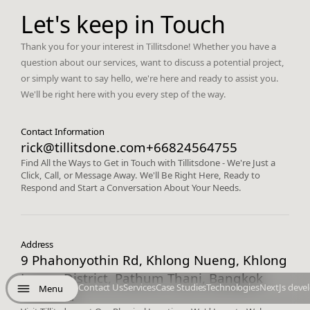
Let's keep in Touch
Thank you for your interest in Tillitsdone! Whether you have a
question about our services, want to discuss a potential project,
or simply want to say hello, we're here and ready to assist you.
We'll be right here with you every step of the way.
Contact Information
rick@tillitsdone.com
+66824564755
Find All the Ways to Get in Touch with Tillitsdone - We're Just a
Click, Call, or Message Away. We'll Be Right Here, Ready to
Respond and Start a Conversation About Your Needs.
Address
9 Phahonyothin Rd, Khlong Nueng, Khlong
Luang District, Pathum Thani, Bangkok
Contact Us
Services
Case Studies
Technologies
NextJs deve
Menu
Thailand