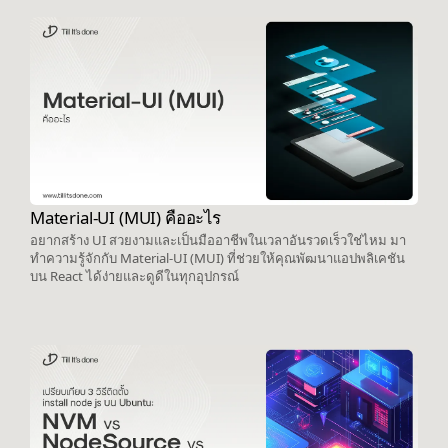
Material-UI (MUI) คืออะไร
อยากสร้าง UI สวยงามและเป็นมืออาชีพในเวลาอันรวดเร็วใช่ไหม มา
ทำความรู้จักกับ Material-UI (MUI) ที่ช่วยให้คุณพัฒนาแอปพลิเคชัน
บน React ได้ง่ายและดูดีในทุกอุปกรณ์