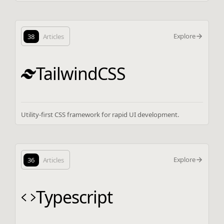
Explore
38
Articles
TailwindCSS
Utility-first CSS framework for rapid UI development.
Explore
36
Articles
Typescript