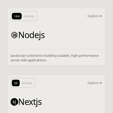
Explore
144
Articles
Nodejs
JavaScript runtime for building scalable, high-performance
server-side applications.
Explore
58
Articles
Nextjs