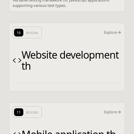
supporting various test types.
Explore
16
Articles
Website development
th
Explore
11
Articles