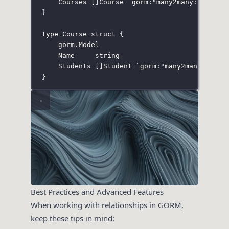
Courses []
Course
`
gorm:"many2many:student
}
type
Course
struct
 {
gorm
.
Model
Name     
string
Students []
Student
`
gorm:"many2many:stude
}
Best Practices and Advanced Features
When working with relationships in GORM,
keep these tips in mind: