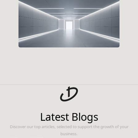
Latest Blogs
Discover our top articles, selected to support the growth of your
business.