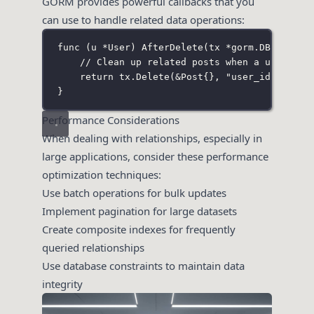
GORM provides powerful callbacks that you
can use to handle related data operations:
func
 (
u 
*
User
) 
AfterDelete
(
tx
*
gorm
.
DB
) 
error
// Clean up related posts when a user is 
return
 tx.
Delete
(
&
Post
{}, 
"
user_id = ?
"
, 
}
Performance Considerations
When dealing with relationships, especially in
large applications, consider these performance
optimization techniques:
Use batch operations for bulk updates
Implement pagination for large datasets
Create composite indexes for frequently
queried relationships
Use database constraints to maintain data
integrity