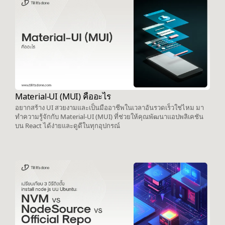
Material-UI (MUI) คืออะไร
อยากสร้าง UI สวยงามและเป็นมืออาชีพในเวลาอันรวดเร็วใช่ไหม มา
ทำความรู้จักกับ Material-UI (MUI) ที่ช่วยให้คุณพัฒนาแอปพลิเคชัน
บน React ได้ง่ายและดูดีในทุกอุปกรณ์