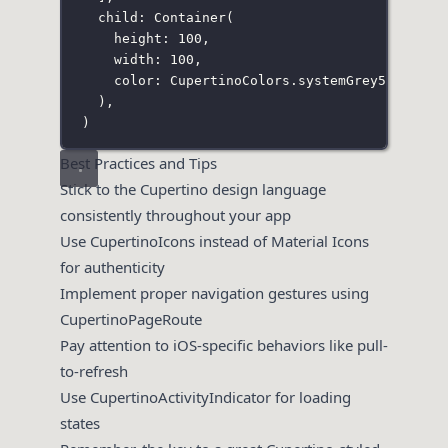
child
:
Container
(
height
:
100
,
width
:
100
,
color
:
CupertinoColors
.systemGrey5,
),
)
Best Practices and Tips
Stick to the Cupertino design language
consistently throughout your app
Use CupertinoIcons instead of Material Icons
for authenticity
Implement proper navigation gestures using
CupertinoPageRoute
Pay attention to iOS-specific behaviors like pull-
to-refresh
Use CupertinoActivityIndicator for loading
states