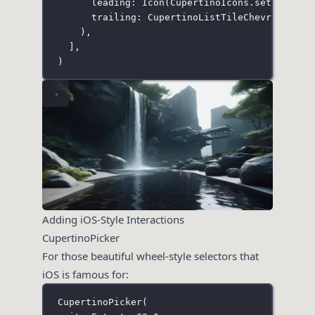
leading
:
Icon
(
CupertinoIcons
.settings),
trailing
:
CupertinoListTileChevron
(),
),
],
)
Adding iOS-Style Interactions
CupertinoPicker
For those beautiful wheel-style selectors that
iOS is famous for:
CupertinoPicker
(