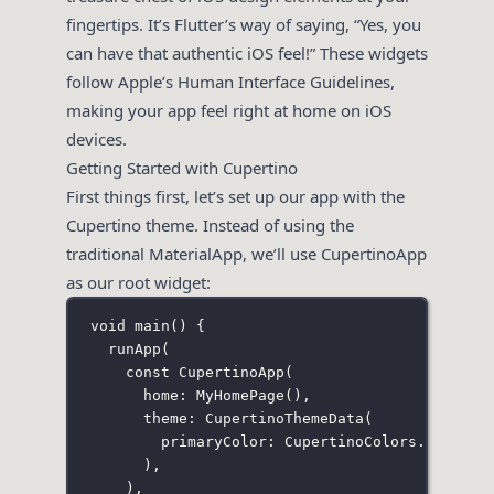
fingertips. It’s Flutter’s way of saying, “Yes, you
can have that authentic iOS feel!” These widgets
follow Apple’s Human Interface Guidelines,
making your app feel right at home on iOS
devices.
Getting Started with Cupertino
First things first, let’s set up our app with the
Cupertino theme. Instead of using the
traditional MaterialApp, we’ll use CupertinoApp
as our root widget:
void
main
() {
runApp
(
const
CupertinoApp
(
home
:
MyHomePage
(),
theme
:
CupertinoThemeData
(
primaryColor
:
CupertinoColors
.systemB
),
),