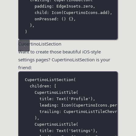
padding
:
EdgeInsets
.zero,
child
:
Icon
(
CupertinoIcons
.add),
onPressed
:
 () {},
),
)
CupertinoListSection
Want to create those beautiful iOS-style
settings pages? CupertinoListSection is your
friend:
CupertinoListSection
(
children
:
 [
CupertinoListTile
(
title
:
Text
(
'Profile'
),
leading
:
Icon
(
CupertinoIcons
.person),
trailing
:
CupertinoListTileChevron
(),
),
CupertinoListTile
(
title
:
Text
(
'Settings'
),