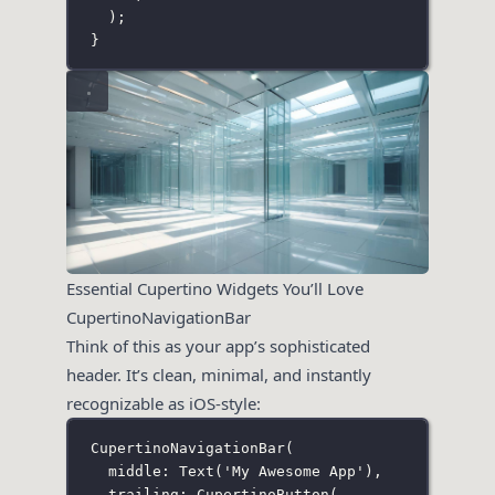
);
}
Essential Cupertino Widgets You’ll Love
CupertinoNavigationBar
Think of this as your app’s sophisticated
header. It’s clean, minimal, and instantly
recognizable as iOS-style:
CupertinoNavigationBar
(
middle
:
Text
(
'My Awesome App'
),
trailing
:
CupertinoButton
(