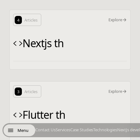
Explore
4
Articles
Nextjs th
Explore
3
Articles
Flutter th
Contact Us
Services
Case Studies
Technologies
NextJs deve
Menu