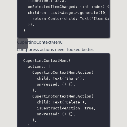
itemExtent
:
32.0
,
onSelectedItemChanged
:
 (
int
 index) {},
children
:
List
<
Widget
>.
generate
(
10
, (
int
 in
return
Center
(child
:
Text
(
'Item 
$
index
'
))
}),
)
CupertinoContextMenu
Long-press actions never looked better:
CupertinoContextMenu
(
actions
:
 [
CupertinoContextMenuAction
(
child
:
Text
(
'Share'
),
onPressed
:
 () {},
),
CupertinoContextMenuAction
(
child
:
Text
(
'Delete'
),
isDestructiveAction
:
true
,
onPressed
:
 () {},
),
],