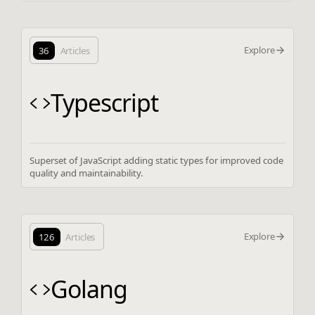
Explore
36
Articles
Typescript
Superset of JavaScript adding static types for improved code
quality and maintainability.
Explore
126
Articles
Golang