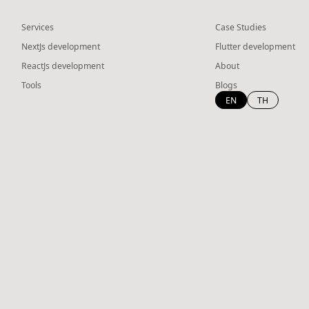
Services
Case Studies
NextJs development
Flutter development
ReactJs development
About
Tools
Blogs
EN
TH