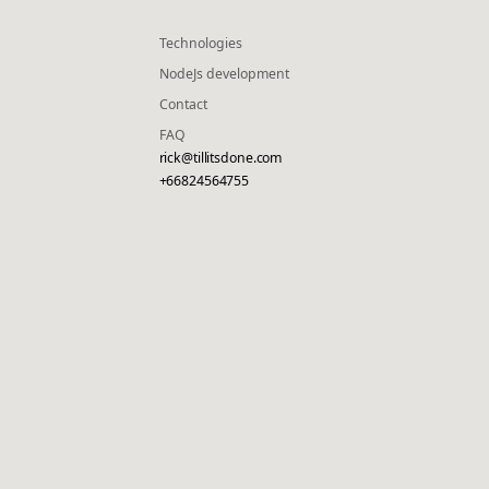
Technologies
NodeJs development
Contact
FAQ
rick@tillitsdone.com
+66824564755