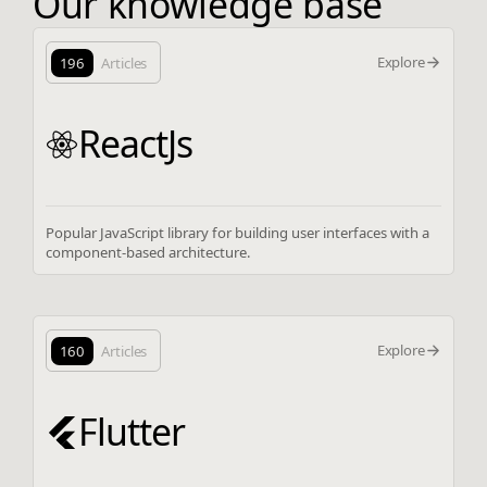
Our knowledge base
Explore
196
Articles
ReactJs
Popular JavaScript library for building user interfaces with a
component-based architecture.
Explore
160
Articles
Flutter