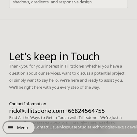
shadows, gradients, and responsive design.
Let's keep in Touch
Thank you for your interest in Tillitsdone! Whether you have a
question about our services, want to discuss a potential project,
or simply want to say hello, we're here and ready to assist you.
We'll be right here with you every step of the way.
Contact Information
rick@tillitsdone.com
+66824564755
Find All the Ways to Get in Touch with Tillitsdone - We're Just a
Click, Call, or Message Away. We'll Be Right Here, Ready to
Contact Us
Services
Case Studies
Technologies
NextJs deve
Menu
Respond and Start a Conversation About Your Needs.