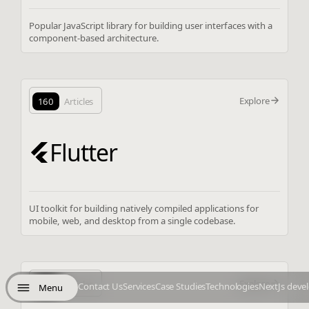
Popular JavaScript library for building user interfaces with a
component-based architecture.
Explore
160
Articles
Flutter
UI toolkit for building natively compiled applications for
mobile, web, and desktop from a single codebase.
Explore
144
Articles
Contact Us
Services
Case Studies
Technologies
NextJs deve
Menu