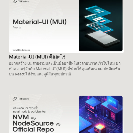
Material-UI (MUI) คืออะไร
อยากสร้าง UI สวยงามและเป็นมืออาชีพในเวลาอันรวดเร็วใช่ไหม มา
ทำความรู้จักกับ Material-UI (MUI) ที่ช่วยให้คุณพัฒนาแอปพลิเคชัน
บน React ได้ง่ายและดูดีในทุกอุปกรณ์