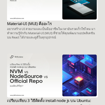
Material-UI (MUI) คืออะไร
อยากสร้าง UI สวยงามและเป็นมืออาชีพในเวลาอันรวดเร็วใช่ไหม มา
ทำความรู้จักกับ Material-UI (MUI) ที่ช่วยให้คุณพัฒนาแอปพลิเคชัน
บน React ได้ง่ายและดูดีในทุกอุปกรณ์
เปรียบเทียบ 3 วิธีติดตั้ง install node js บน Ubuntu: