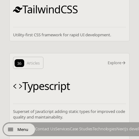
TailwindCSS
Utility-first CSS framework for rapid UI development.
Explore
36
Articles
Typescript
Superset of JavaScript adding static types for improved code
quality and maintainability.
Contact Us
Services
Case Studies
Technologies
NextJs deve
Menu