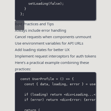
setLoading
(
false
);
}
};
Best Practices and Tips
Always include error handling
Cancel requests when components unmount
Use environment variables for API URLs
Add loading states for better UX
Implement request interceptors for auth tokens
Here’s a practical example combining these
practices:
const
UserProfile
=
 () 
=>
 {
const
 { data, loading, error } 
=
useDataFet
if
 (loading) 
return
 <
div
>Loading...</
div
>;
if
 (error) 
return
 <
div
>Error: 
{
error
}
</
div
>
return
 (