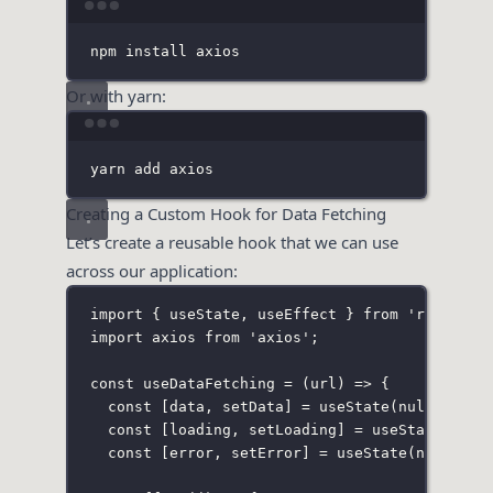
Terminal window
npm
install
axios
Or with yarn:
Terminal window
yarn
add
axios
Creating a Custom Hook for Data Fetching
Let’s create a reusable hook that we can use
across our application:
import
 { useState, useEffect } 
from
'
react
'
;
import
 axios 
from
'
axios
'
;
const
useDataFetching
=
 (
url
) 
=>
 {
const
 [data, setData] 
=
useState
(
null
);
const
 [loading, setLoading] 
=
useState
(
true
const
 [error, setError] 
=
useState
(
null
);