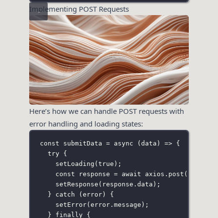
Implementing POST Requests
Here’s how we can handle POST requests with
error handling and loading states:
const
submitData
=
async
 (
data
) 
=>
 {
try
 {
setLoading
(
true
);
const
 response 
=
await
 axios.
post
(
'
https:
setResponse
(response.data);
} 
catch
 (error) {
setError
(error.message);
} 
finally
 {