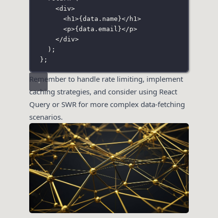
<
div
>
<
h1
>
{
data.name
}
</
h1
>
<
p
>
{
data.email
}
</
p
>
</
div
>
);
};
Remember to handle rate limiting, implement
caching strategies, and consider using React
Query or SWR for more complex data-fetching
scenarios.