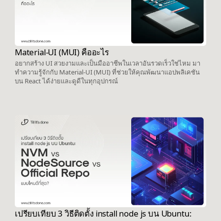
Material-UI (MUI) คืออะไร
อยากสร้าง UI สวยงามและเป็นมืออาชีพในเวลาอันรวดเร็วใช่ไหม มา
ทำความรู้จักกับ Material-UI (MUI) ที่ช่วยให้คุณพัฒนาแอปพลิเคชัน
บน React ได้ง่ายและดูดีในทุกอุปกรณ์
เปรียบเทียบ 3 วิธีติดตั้ง install node js บน Ubuntu: