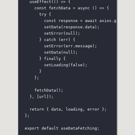
useEffect
(() 
=>
 {
const
fetchData
=
async
 () 
=>
 {
try
 {
const
 response 
=
await
 axios.
get
(url)
setData
(response.data);
setError
(
null
);
} 
catch
 (err) {
setError
(err.message);
setData
(
null
);
} 
finally
 {
setLoading
(
false
);
}
};
fetchData
();
}, [url]);
return
 { data, loading, error };
};
export
default
 useDataFetching;